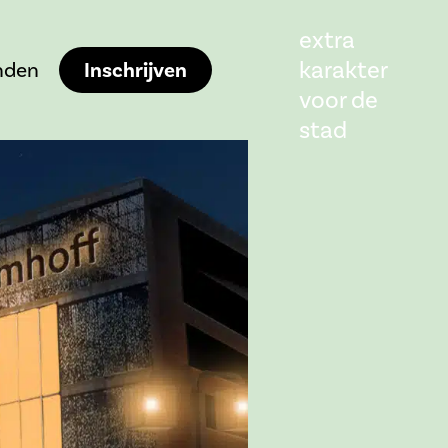
extra
karakter
den
Inschrijven
voor de
stad