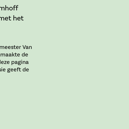
omhoff
 met het
ermeester Van
e maakte de
deze pagina
sie geeft de