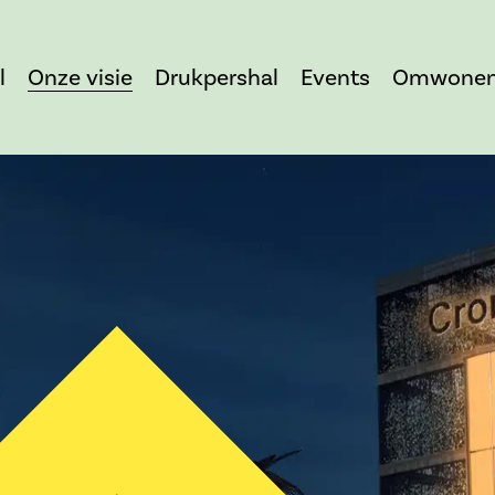
l
Onze visie
Drukpershal
Events
Omwonen